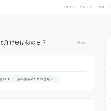
今日の暦
カレンダー
六曜
10月17日は何の日？
10月18日 →
化の日
貧困撲滅のための国際デー