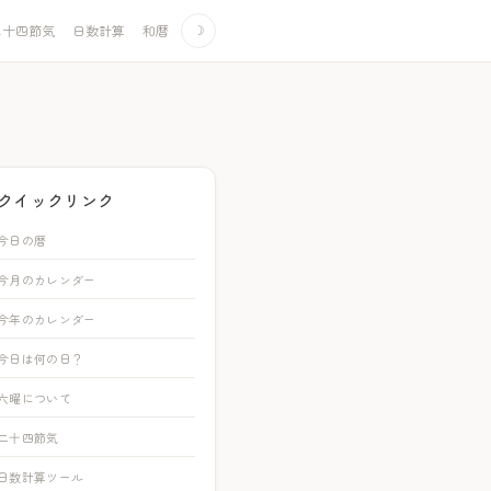
二十四節気
日数計算
和暦
☽
クイックリンク
今日の暦
今月のカレンダー
今年のカレンダー
今日は何の日？
六曜について
二十四節気
日数計算ツール