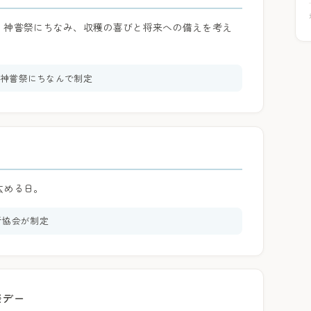
。神嘗祭にちなみ、収穫の喜びと将来への備えを考え
年に神嘗祭にちなんで制定
広める日。
者協会が制定
際デー