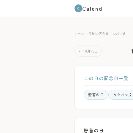
Calend
C
ホーム
今日は何の日
10月17日
← 10月16日
この日の記念日一覧
貯蓄の日
カラオケ文
貯蓄の日