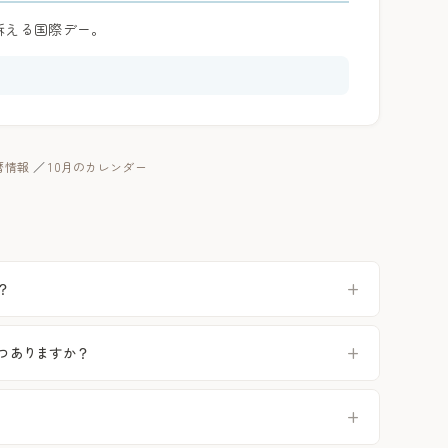
訴える国際デー。
の暦情報
／
10月のカレンダー
？
くつありますか？