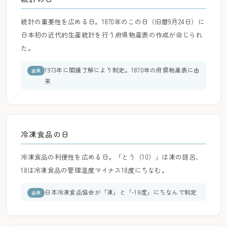
統計の重要性を広める日。1870年のこの日（旧暦9月24日）に
日本初の近代的生産統計を行う府県物産表の作成が命じられ
た。
1973年に閣議了解により制定。1870年の府県物産表に由
由来
来
冷凍食品の日
冷凍食品の利便性を広める日。「とう（10）」は凍の語呂、
18は冷凍食品の管理温度マイナス18度にちなむ。
日本冷凍食品協会が「凍」と「-18度」にちなんで制定
由来