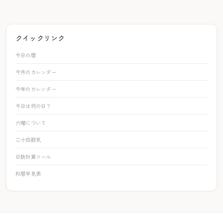
クイックリンク
今日の暦
今月のカレンダー
今年のカレンダー
今日は何の日？
六曜について
二十四節気
日数計算ツール
和暦早見表