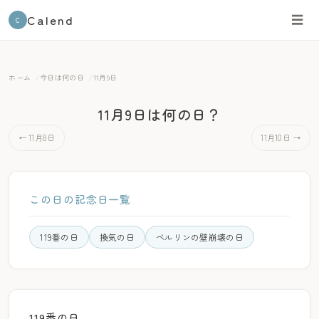
Calend
☰
C
ホーム
今日は何の日
11月9日
11月9日は何の日？
← 11月8日
11月10日 →
この日の記念日一覧
119番の日
換気の日
ベルリンの壁崩壊の日
119番の日