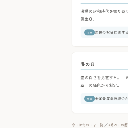
激動の昭和時代を振り返
誕生日。
国民の祝日に関す
由来
畳の日
畳の良さを見直す日。「み
草」の緑色から制定。
全国畳産業振興会
由来
今日は何の日？一覧
／
4月29日の