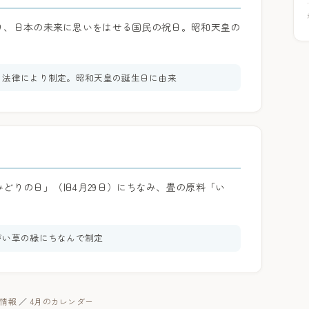
り、日本の未来に思いをはせる国民の祝日。昭和天皇の
る法律により制定。昭和天皇の誕生日に由来
どりの日」（旧4月29日）にちなみ、畳の原料「い
がい草の緑にちなんで制定
暦情報
／
4月のカレンダー