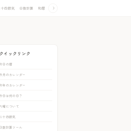
二十四節気
日数計算
和暦
☽
クイックリンク
今日の暦
今月のカレンダー
今年のカレンダー
今日は何の日？
六曜について
二十四節気
日数計算ツール